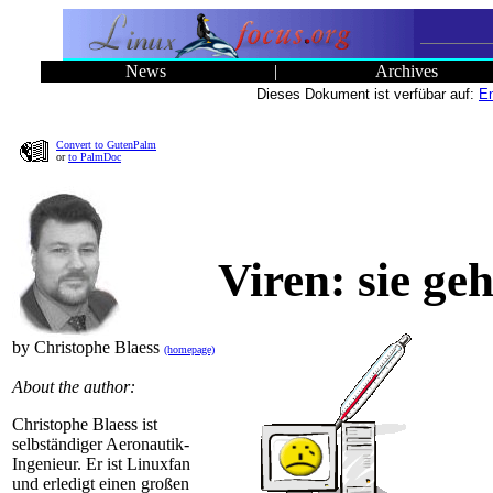
News
|
Archives
Dieses Dokument ist verfübar auf:
En
Convert to GutenPalm
or
to PalmDoc
Viren: sie ge
by Christophe Blaess
(homepage)
About the author:
Christophe Blaess ist
selbständiger Aeronautik-
Ingenieur. Er ist Linuxfan
und erledigt einen großen