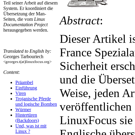
Teil seiner Arbeit auf diesem
System. Er koordiniert die
Übersetzung der Man-
Abstract
:
Seiten, die vom
Linux
Documentation Project
herausgegeben werden.
Dieser Artikel 
France Spezial
Translated to English by:
Georges Tarbouriech
Sicherheit ersc
<georges.t(at)linuxfocus.org>
Content
:
und die Überset
Präambel
Einführung
Weise, jeden Ar
Viren
Trojanische Pferde
veröffentlichen
und logische Bomben
Würmer
Hintertüren
LinuxFocus sie 
(Backdoors)
Und, was ist mit
Englische überse
Linux ?