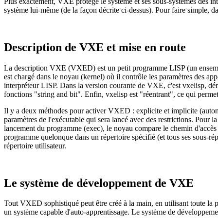
Plus exactement, VXE protège le système et ses sous-systèmes des inte
système lui-même (de la façon décrite ci-dessus). Pour faire simple, 
Description de VXE et mise en route
La description VXE (VXED) est un petit programme LISP (un ensemble 
est chargé dans le noyau (kernel) où il contrôle les paramètres des 
interpréteur LISP. Dans la version courante de VXE, c'est vxelisp, dé
fonctions "string and bit". Enfin, vxelisp est "réentrant", ce qui per
Il y a deux méthodes pour activer VXED : explicite et implicite (autom
paramètres de l'exécutable qui sera lancé avec des restrictions. Pou
lancement du programme (exec), le noyau compare le chemin d'accès de
programme quelonque dans un répertoire spécifié (et tous ses sous-rép
répertoire utilisateur.
Le système de développement de VXE
Tout VXED sophistiqué peut être créé à la main, en utilisant toute la
un système capable d'auto-apprentissage. Le système de développe