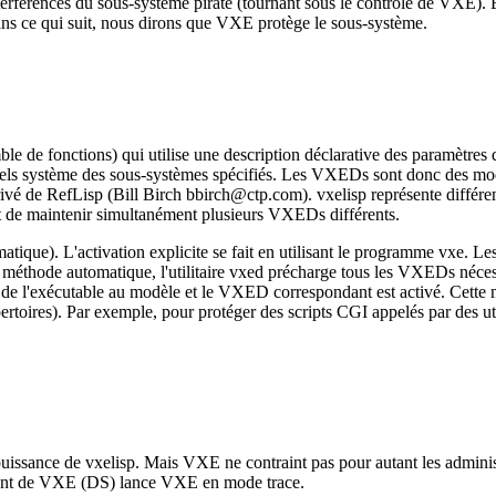
rférences du sous-système piraté (tournant sous le contrôle de VXE). E
dans ce qui suit, nous dirons que VXE protège le sous-système.
de fonctions) qui utilise une description déclarative des paramètres 
appels système des sous-systèmes spécifiés. Les VXEDs sont donc des mo
rivé de RefLisp (Bill Birch bbirch@ctp.com). vxelisp représente différe
met de maintenir simultanément plusieurs VXEDs différents.
atique). L'activation explicite se fait en utilisant le programme vxe. 
r la méthode automatique, l'utilitaire vxed précharge tous les VXEDs n
 l'exécutable au modèle et le VXED correspondant est activé. Cette mét
ertoires). Par exemple, pour protéger des scripts CGI appelés par des u
 puissance de vxelisp. Mais VXE ne contraint pas pour autant les admin
ment de VXE (DS) lance VXE en mode trace.