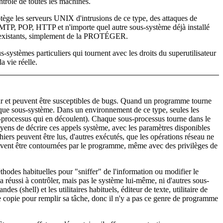
ntrôle de toutes les machines.
otège les serveurs UNIX d'intrusions de ce type, des attaques de
 SMTP, POP, HTTP et n'importe quel autre sous-système déjà installé
els existants, simplement de la PROTÉGER.
-systèmes particuliers qui tournent avec les droits du superutilisateur
a vie réelle.
eur et peuvent être susceptibles de bugs. Quand un programme tourne
aque sous-système. Dans un environnement de ce type, seules les
s-processus qui en découlent). Chaque sous-processus tourne dans le
ens de décrire ces appels système, avec les paramètres disponibles
hiers peuvent être lus, d'autres exécutés, que les opérations réseau ne
 peuvent être contournées par le programme, même avec des privilèges de
méthodes habituelles pour "sniffer" de l'information ou modifier le
a réussi à contrôler, mais pas le système lui-même, ni d'autres sous-
 (shell) et les utilitaires habituels, éditeur de texte, utilitaire de
e de copie pour remplir sa tâche, donc il n'y a pas ce genre de programme