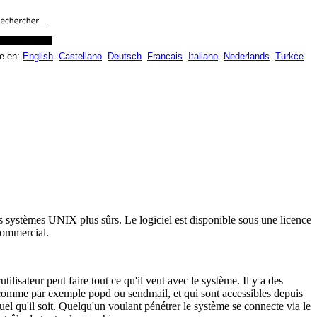
le en:
English
Castellano
Deutsch
Francais
Italiano
Nederlands
Turkce
s systèmes UNIX plus sûrs. Le logiciel est disponible sous une licence
 commercial.
lisateur peut faire tout ce qu'il veut avec le système. Il y a des
ur, comme par exemple popd ou sendmail, et qui sont accessibles depuis
uel qu'il soit. Quelqu'un voulant pénétrer le système se connecte via le