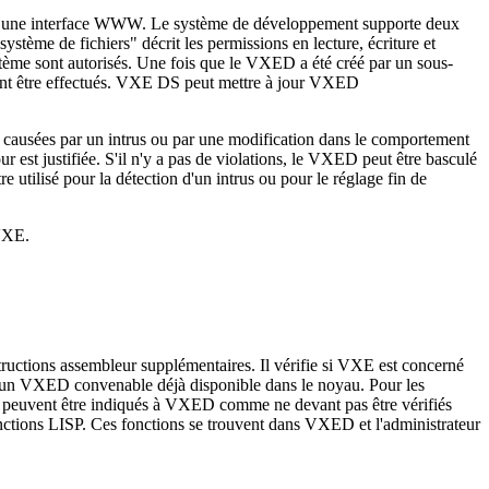
 via une interface WWW. Le système de développement supporte deux
tème de fichiers" décrit les permissions en lecture, écriture et
stème sont autorisés. Une fois que le VXED a été créé par un sous-
vent être effectués. VXE DS peut mettre à jour VXED
e causées par un intrus ou par une modification dans le comportement
 est justifiée. S'il n'y a pas de violations, le VXED peut être basculé
 utilisé pour la détection d'un intrus ou pour le réglage fin de
 VXE.
ructions assembleur supplémentaires. Il vérifie si VXE est concerné
 y a un VXED convenable déjà disponible dans le noyau. Pour les
me peuvent être indiqués à VXED comme ne devant pas être vérifiés
s fonctions LISP. Ces fonctions se trouvent dans VXED et l'administrateur