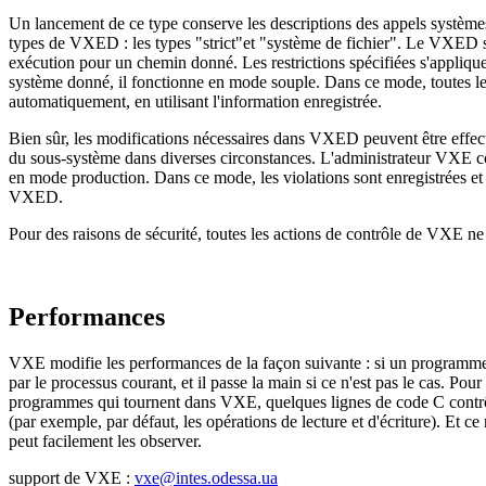
Un lancement de ce type conserve les descriptions des appels systèm
types de VXED : les types "strict"et "système de fichier". Le VXED str
exécution pour un chemin donné. Les restrictions spécifiées s'appliqu
système donné, il fonctionne en mode souple. Dans ce mode, toutes l
automatiquement, en utilisant l'information enregistrée.
Bien sûr, les modifications nécessaires dans VXED peuvent être effect
du sous-système dans diverses circonstances. L'administrateur VXE consu
en mode production. Dans ce mode, les violations sont enregistrées et l
VXED.
Pour des raisons de sécurité, toutes les actions de contrôle de VXE ne
Performances
VXE modifie les performances de la façon suivante : si un programme 
par le processus courant, et il passe la main si ce n'est pas le cas. 
programmes qui tournent dans VXE, quelques lignes de code C contrôle
(par exemple, par défaut, les opérations de lecture et d'écriture). Et c
peut facilement les observer.
support de VXE :
vxe@intes.odessa.ua