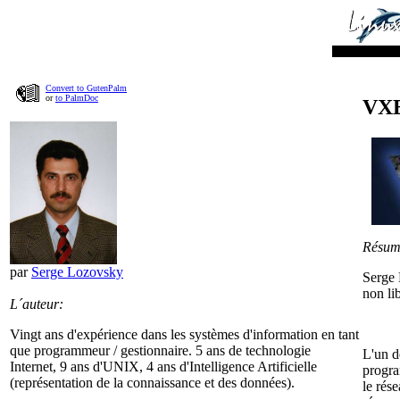
Convert to GutenPalm
or
to PalmDoc
VXE
Résum
par
Serge Lozovsky
Serge 
non li
L´auteur:
Vingt ans d'expérience dans les systèmes d'information en tant
que programmeur / gestionnaire. 5 ans de technologie
L'un d
Internet, 9 ans d'UNIX, 4 ans d'Intelligence Artificielle
progr
(représentation de la connaissance et des données).
le rés