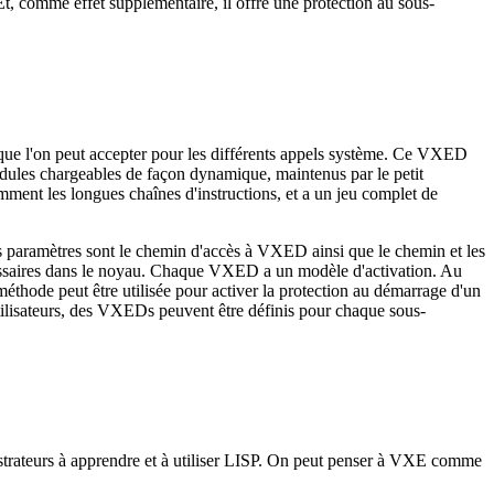
t, comme effet supplémentaire, il offre une protection au sous-
que l'on peut accepter pour les différents appels système. Ce VXED
dules chargeables de façon dynamique, maintenus par le petit
mment les longues chaînes d'instructions, et a un jeu complet de
Les paramètres sont le chemin d'accès à VXED ainsi que le chemin et les
écessaires dans le noyau. Chaque VXED a un modèle d'activation. Au
hode peut être utilisée pour activer la protection au démarrage d'un
tilisateurs, des VXEDs peuvent être définis pour chaque sous-
istrateurs à apprendre et à utiliser LISP. On peut penser à VXE comme