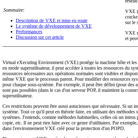
réseau
Sommaire
:
VXE (
cracke
Description de VXE et mise en route
sur le
Le système de développement de VXE
Performances
VXE ré
Discussion sur cet article
et peuv
Virtual eXecuting Environment (VXE) protège la machine hôte et les so
en mode superutilisateur, il peut accéder à toutes les ressources du 
ressources nécessaires aux opérations normales sont visibles et dispo
même VXE que le processus parent. Pour modifier des ressources systè
pour chaque sous-système. Par exemple, il peut être défini (pour des ap
sont pas possibles (dans le cas d'un serveur POP, il maintient la conn
superutilisateur.
Ces restrictions peuvent être aussi astucieuses que nécessaire. Si un in
système. Tout ce qu'il peut en théorie faire, en utilisant des méthodes
systèmes. J'entends, comme méthodes habituelles, celles où un intrus pren
copie, etc. Il ne peut rien faire avec ce genre d'utilitaires. Par exemp
dans l'environnement VXE créé pour la protection d'un POPD.