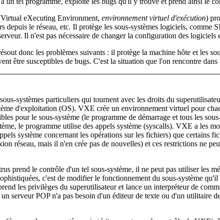
 à un tel programme, exploite les bugs qu'il y trouve et prend ainsi le co
Virtual eXecuting Environment,
environnement virtuel d'exécution
) pr
rs depuis le réseau, etc. Il protège les sous-systèmes logiciels, comme
 serveur. Il n'est pas nécessaire de changer la configuration des logici
sout donc les problèmes suivants : il protège la machine hôte et les sous
ent être susceptibles de bugs. C'est la situation que l'on rencontre dans l
us-systèmes particuliers qui tournent avec les droits du superutilisat
système d'exploitation (OS). VXE crée un environnement virtuel pour ch
nibles pour le sous-système (le programme de démarrage et tous les sou
me, le programme utilise des appels système (syscalls). VXE a les moy
pels système concernant les opérations sur les fichiers) que certains fic
exion réseau, mais il n'en crée pas de nouvelles) et ces restrictions ne
trus prend le contrôle d'un tel sous-système, il ne peut pas utiliser les 
 sophistiquées, c'est de modifier le fonctionnement du sous-système qu'il 
d les privilèges du superutilisateur et lance un interpréteur de commandes
le, un serveur POP n'a pas besoin d'un éditeur de texte ou d'un utilitair