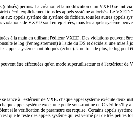
es (utilisés) permis. La création et la modification d'un VXED se fait
ict décrit explicitement tous les appels système autorisés. Le VXED "sys
ent aux appels système du système de fichiers, tous les autres appels sy
es violations de VXED sont enregistrées, mais les appels système peu
uées à la main en utilisant l'éditeur VXED. Des violations peuvent êtr
lte le log (l'enregistrement) à l'aide du DS et décide si une mise à jour
es appels système sont bloqués (échec). Une fois de plus, le log peut être
 peuvent être effectuées qu'en mode superutilisateur et à l'extérieur de
se lance à l'extérieur de VXE, chaque appel système exécute deux inst
Pour chaque appel système exec, une petite sous-routine en C vérifie s'il
nt si la vérification de paramètre est requise. Certains appels systè
e n'est que le reste des appels système qui est vérifié par de très petite